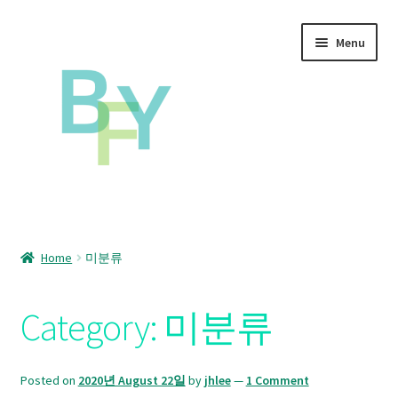
Skip
Skip
Menu
to
to
navigation
content
Home
Home
미분류
Cart
Category:
미분류
Checkout
My Account
Posted on
2020년 August 22일
by
jhlee
—
1 Comment